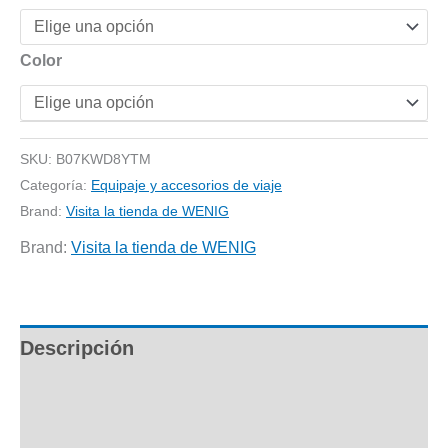
precios:
desde
33,53 €
Color
hasta
43,99 €
SKU:
B07KWD8YTM
Categoría:
Equipaje y accesorios de viaje
Brand:
Visita la tienda de WENIG
Brand:
Visita la tienda de WENIG
Descripción
Información adicional
Valoraciones (0)