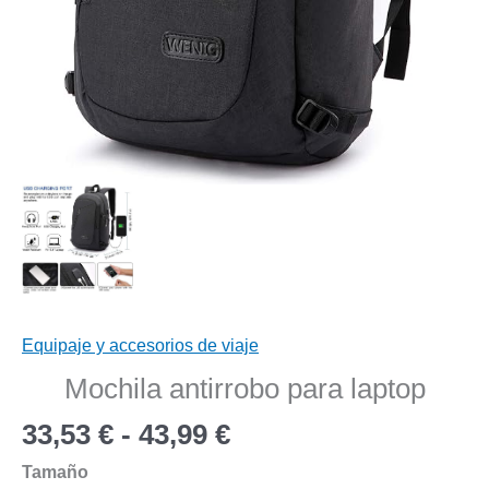
Equipaje y accesorios de viaje
Mochila antirrobo para laptop
Rango
33,53
€
-
43,99
€
de
Tamaño