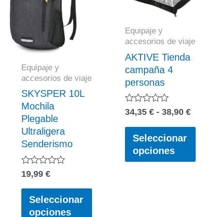
la
página
Equipaje y
de
accesorios de viaje
producto
AKTIVE Tienda
Equipaje y
campaña 4
accesorios de viaje
personas
SKYSPER 10L
Mochila
Rang
Valorado
34,35
€
-
38,90
€
Plegable
con
de
Este
0
Ultraligera
precio
de
Seleccionar
prod
Senderismo
5
desde
opciones
tiene
34,35 
múlti
hasta
Valorado
19,99
€
varia
38,90 
con
Este
0
Las
de
Seleccionar
producto
opci
5
opciones
tiene
se