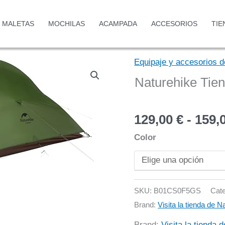
MALETAS
MOCHILAS
ACAMPADA
ACCESORIOS
TIE
Equipaje y accesorios d
Naturehike Tie
129,00
€
-
159,
Color
SKU:
B01CS0F5GS
Cat
Brand:
Visita la tienda de N
Brand:
Visita la tienda 