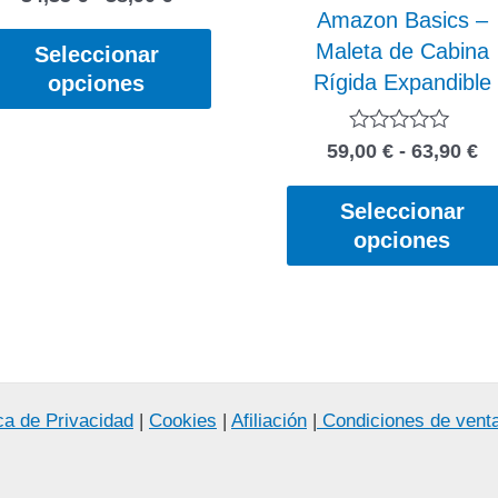
con
Amazon Basics –
de
0
Este
precios:
Maleta de Cabina
de
Seleccionar
producto
5
desde
Rígida Expandible
opciones
tiene
34,35 €
hasta
múltiples
38,90 €
R
Valorado
59,00
€
-
63,90
€
variantes.
con
d
Las
0
pr
de
Seleccionar
opciones
5
d
opciones
se
59
ha
pueden
.
63
elegir
en
la
página
ica de Privacidad
|
Cookies
|
Afiliación
|
Condiciones de vent
de
producto