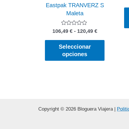
Eastpak TRANVERZ S
Maleta
Rango
Valorado
106,49
€
-
120,49
€
con
de
0
Este
precios:
de
Seleccionar
producto
5
desde
opciones
tiene
106,49 €
hasta
múltiples
120,49 €
variantes
Las
opciones
se
pueden
Copyright © 2026 Bloguera Viajera |
Polit
elegir
en