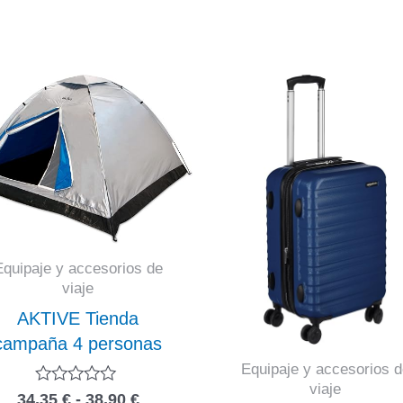
Equipaje y accesorios de
viaje
AKTIVE Tienda
campaña 4 personas
Equipaje y accesorios d
viaje
Rango
Valorado
34,35
€
-
38,90
€